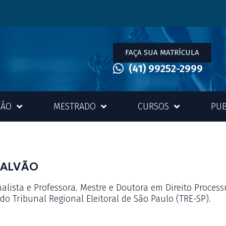
FAÇA SUA MATRÍCULA
(41) 99252-2999
ÇÃO
MESTRADO
CURSOS
PUB
GALVÃO
lista e Professora. Mestre e Doutora em Direito Process
 do Tribunal Regional Eleitoral de São Paulo (TRE-SP).