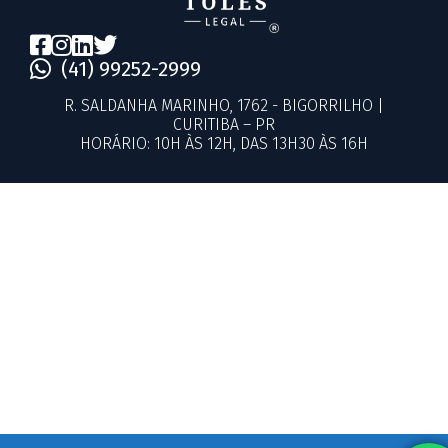
(41) 99252-2999
R. SALDANHA MARINHO, 1762 - BIGORRILHO |
CURITIBA – PR
HORÁRIO: 10H ÀS 12H, DAS 13H30 ÀS 16H